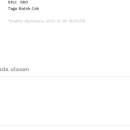
SKU:
080
Tags
Batok Cok
Terakhir diperbarui 2024-12-26 16:03:08
ada ulasan