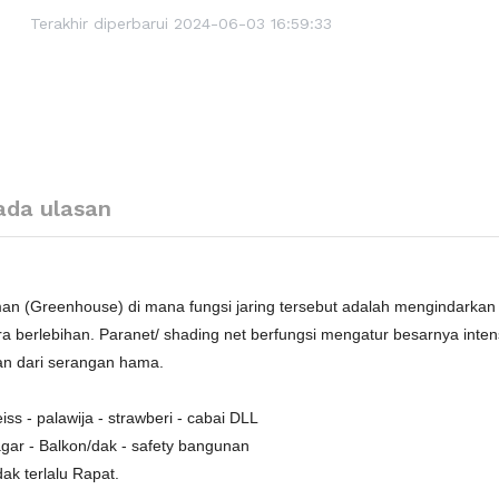
Terakhir diperbarui 2024-06-03 16:59:33
ada ulasan
man (Greenhouse) di mana fungsi jaring tersebut adalah mengindarka
ra berlebihan. Paranet/ shading net berfungsi mengatur besarnya intens
an dari serangan hama.
s - palawija - strawberi - cabai DLL
agar - Balkon/dak - safety bangunan
ak terlalu Rapat.