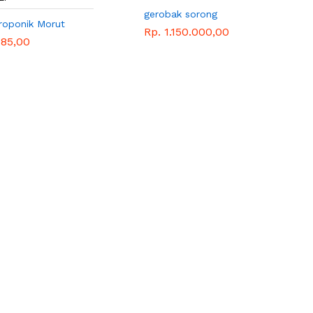
gerobak sorong
droponik Morut
Rp. 1.150.000,00
785,00