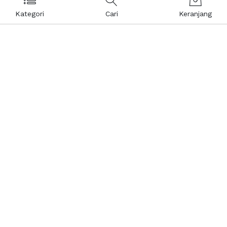
Kategori
Cari
Keranjang
Layanan Pelanggan
Kebijakan & Privasi
Pusat Bantuan
Layanan Pengaduan