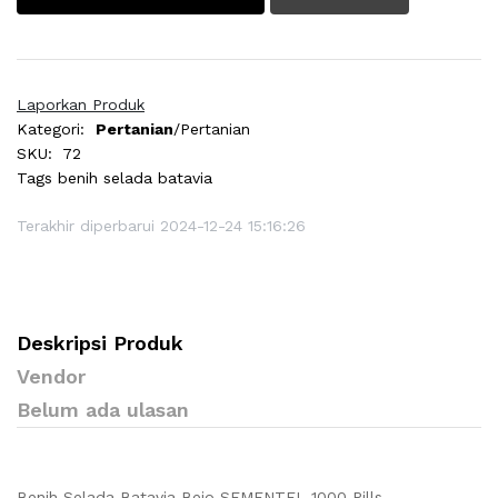
Laporkan Produk
Kategori:
Pertanian
/Pertanian
SKU:
72
Tags
benih selada batavia
Terakhir diperbarui 2024-12-24 15:16:26
Deskripsi Produk
Vendor
Belum ada ulasan
Benih Selada Batavia Bejo SEMENTEL 1000 Pills