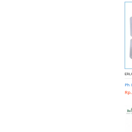
ERL
Ph 
Rp.