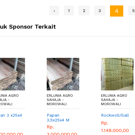
4
‹
1
2
3
5
uk Sponsor Terkait
UNIA AGRO
ERLUNIA AGRO
ERLUNIA AGRO
AJA -
SAHAJA -
SAHAJA -
ROWALI
MOROWALI
MOROWALI
pan
Rockwoll/ball
Benih
x25x4 M
kangkung
Rp.
bangkok 1 kg
.
Rp. 70.000,00
panah merah
1.148.000,00
000.000,00