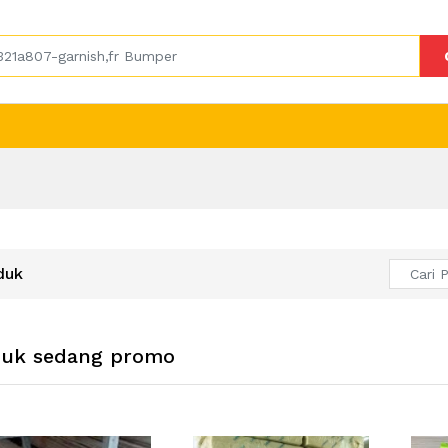
duk
duk sedang promo