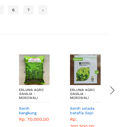
6
7
›
ERLUNIA AGRO
ERLUNIA AGRO
ER
SAHAJA -
SAHAJA -
SA
MOROWALI
MOROWALI
MO
Benih selada
Baki semai
Ne
batafia Bejo
hidroponik
Rp
SEMENTEL
size L
Rp.
Rp. 20.000,00
1000 PILLS
300.500,00