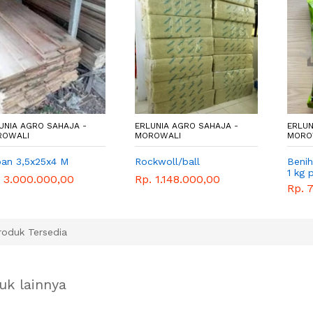
UNIA AGRO SAHAJA -
ERLUNIA AGRO SAHAJA -
ERLUN
ROWALI
MOROWALI
MORO
kwoll/ball
Benih kangkung bangkok
Benih
1 kg panah merah
Bejo
 1.148.000,00
PILL
Rp. 70.000,00
Rp. 
oduk Tersedia
uk lainnya