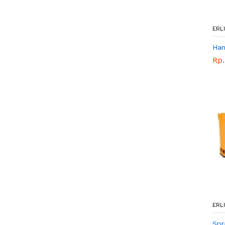
ERL
Han
Rp.
ERL
Spr