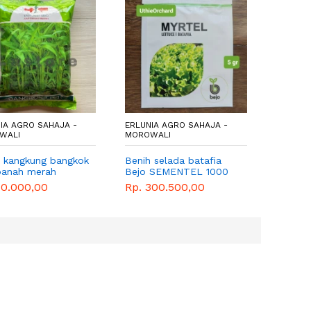
IA AGRO SAHAJA -
ERLUNIA AGRO SAHAJA -
ERLUNIA
WALI
MOROWALI
MOROWA
 selada batafia
Baki semai hidroponik
Net po
 SEMENTEL 1000
size L
Rp. 75
S
300.500,00
Rp. 20.000,00