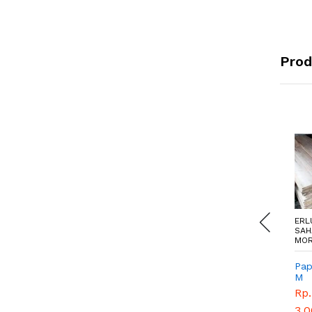
Prod
ERLUNIA AGRO
ERLUNIA AGRO
ERL
SAHAJA -
SAHAJA -
SAH
MOROWALI
MOROWALI
MO
TDS Meter
Papan 3 x25x4
Pa
morut
M
3,5
Rp.
Rp.
Rp
193.725,00
3.000.000,00
3.