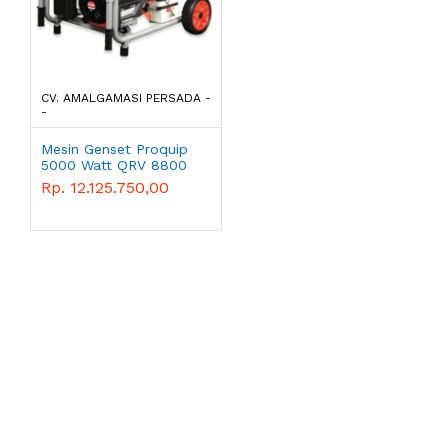
CV. AMALGAMASI PERSADA -
-
Mesin Genset Proquip
5000 Watt QRV 8800
Morut
Rp. 12.125.750,00