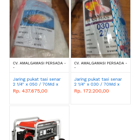
CV. AMALGAMASI PERSADA -
CV. AMALGAMASI PERSADA -
-
-
Jaring pukat tasi senar
Jaring pukat tasi senar
2 1/4" x 050 / 70Md x
2 1/4" x 030 / 70Md x
80y Gurame Morut
80y Ikan Mas Morut
Rp. 437.675,00
Rp. 172.200,00