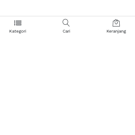
Kategori
Cari
Keranjang
Layanan Pelanggan
Kebijakan & Privasi
Pusat Bantuan
Layanan Pengaduan