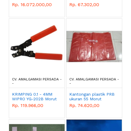
Morut
Rp. 16.072.000,00
Rp. 67.302,00
CV. AMALGAMASI PERSADA -
CV. AMALGAMASI PERSADA -
-
-
KRIMPING 0.1 - 4MM
Kantongan plastik PRB
WIPRO YG-202B Morut
ukuran 55 Morut
Rp. 119.966,00
Rp. 74.620,00