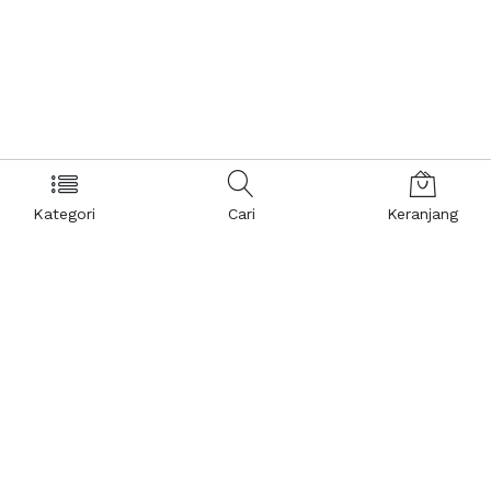
Kategori
Cari
Keranjang
Layanan Pelanggan
Kebijakan & Privasi