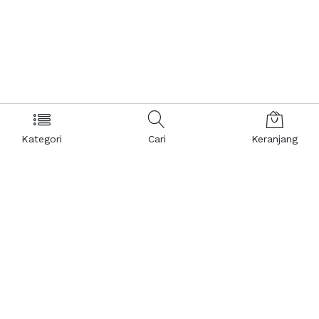
Kategori
Cari
Keranjang
Layanan Pelanggan
Kebijakan & Privasi