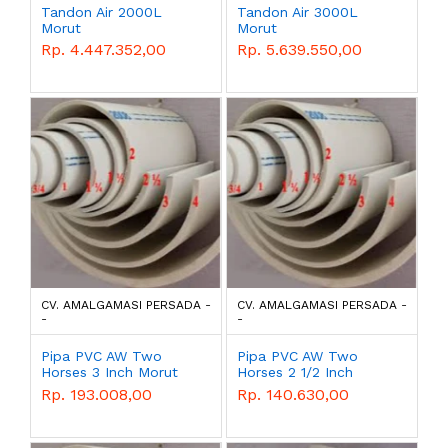
Tandon Air 2000L
Tandon Air 3000L
Morut
Morut
Rp. 4.447.352,00
Rp. 5.639.550,00
CV. AMALGAMASI PERSADA -
CV. AMALGAMASI PERSADA -
-
-
Pipa PVC AW Two
Pipa PVC AW Two
Horses 3 Inch Morut
Horses 2 1/2 Inch
Morut
Rp. 193.008,00
Rp. 140.630,00