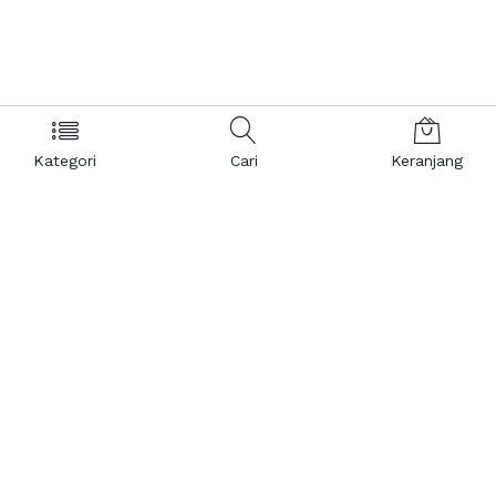
Kategori
Cari
Keranjang
Layanan Pelanggan
Kebijakan & Privasi
Pusat Bantuan
Layanan Pengaduan