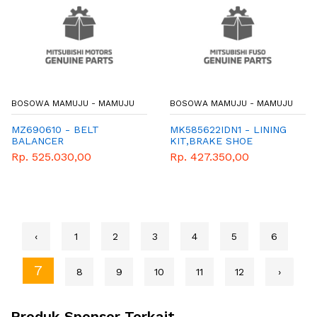
BOSOWA MAMUJU - MAMUJU
BOSOWA MAMUJU - MAMUJU
MZ690610 - BELT
MK585622IDN1 - LINING
BALANCER
KIT,BRAKE SHOE
(MK585622) 320x120
Rp. 525.030,00
Rp. 427.350,00
‹
1
2
3
4
5
6
7
8
9
10
11
12
›
Produk Sponsor Terkait