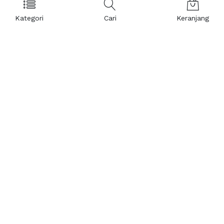
Kategori
Cari
Keranjang
Layanan Pelanggan
Kebijakan & Privasi
Pusat Bantuan
Layanan Pengaduan