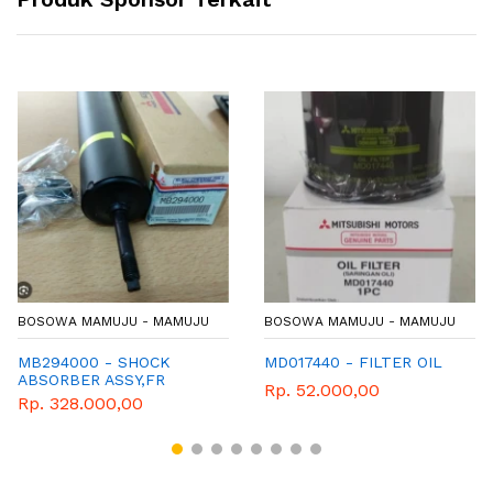
JU
BOSOWA MAMUJU - MAMUJU
BOSOWA MAMUJU - MAMU
MD017440 - FILTER OIL
4600A259 - SHOE SET
RR BRAKE
Rp. 52.000,00
Rp. 528.000,00