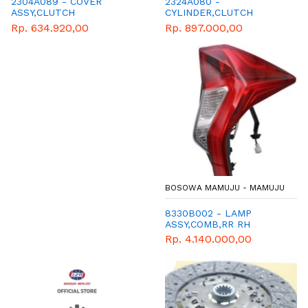
2304A089 - COVER
2324A080 -
ASSY,CLUTCH
CYLINDER,CLUTCH
RELEASE CONCEN
Rp. 634.920,00
Rp. 897.000,00
BOSOWA MAMUJU - MAMUJU
8330B002 - LAMP
ASSY,COMB,RR RH
Rp. 4.140.000,00