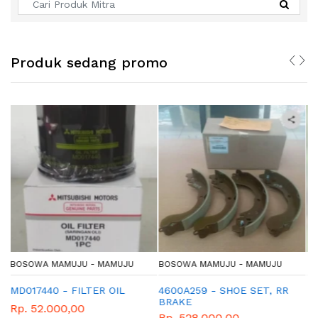
Produk sedang promo
U
BOSOWA MAMUJU - MAMUJU
BOSOWA MAMUJU - MAMUJU
4600A259 - SHOE SET, RR
ME004099 - FILTER OIL
BRAKE
Rp. 82.500,00
Rp. 528.000,00