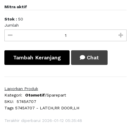
Mitra aktif
Stok :
50
Jumlah
Tambah Keranjang
Chat
Laporkan Produk
Kategori:
Otomotif
/Sparepart
SKU:
5745A707
Tags
5745A707 - LATCH,RR DOOR,LH
Terakhir diperbarui 2026-01-12 05:35:48