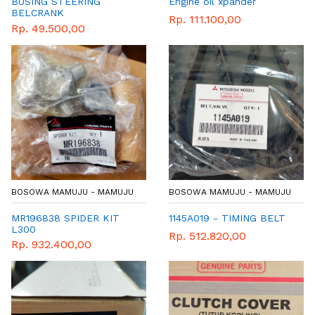
BUSING STEERING
Engine oil xpander
BELCRANK
Rp. 111.100,00
Rp. 49.500,00
BOSOWA MAMUJU - MAMUJU
BOSOWA MAMUJU - MAMUJU
MR196838 SPIDER KIT
1145A019 - TIMING BELT
L300
Rp. 512.820,00
Rp. 932.400,00