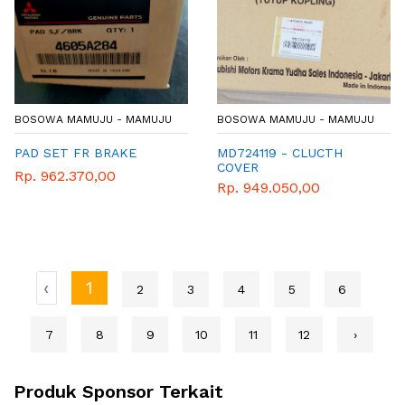
BOSOWA MAMUJU - MAMUJU
BOSOWA MAMUJU - MAMUJU
PAD SET FR BRAKE
MD724119 - CLUCTH
COVER
Rp. 962.370,00
Rp. 949.050,00
‹
1
2
3
4
5
6
7
8
9
10
11
12
›
Produk Sponsor Terkait