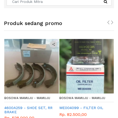
Produk sedang promo
BOSOWA MAMUJU - MAMUJU
BOSOWA MAMUJU - MAMUJU
B
4600A259 - SHOE SET, RR
ME004099 - FILTER OIL
M
BRAKE
Rp. 82.500,00
R
Rp. 528.000,00