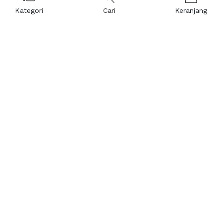
Kategori
Cari
Keranjang
Layanan Pelanggan
Kebijakan & Privasi
Pusat Bantuan
Layanan Pengaduan