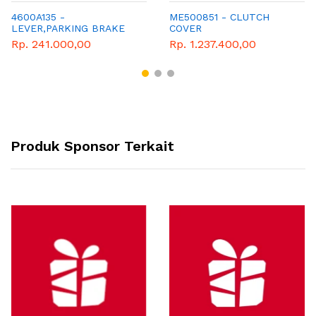
4600A135 -
ME500851 - CLUTCH
LEVER,PARKING BRAKE
COVER
OPERATING
Rp. 241.000,00
Rp. 1.237.400,00
Produk Sponsor Terkait