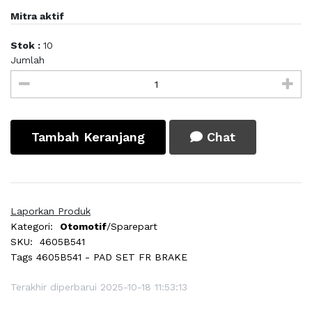
Mitra aktif
Stok :
10
Jumlah
Tambah Keranjang
Chat
Laporkan Produk
Kategori:
Otomotif
/Sparepart
SKU:
4605B541
Tags
4605B541 - PAD SET FR BRAKE
Terakhir diperbarui 2025-10-18 11:53:13