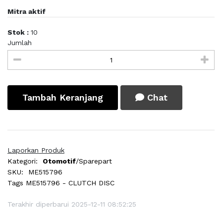
Mitra aktif
Stok :
10
Jumlah
Tambah Keranjang
Chat
Laporkan Produk
Kategori:
Otomotif
/Sparepart
SKU:
ME515796
Tags
ME515796 - CLUTCH DISC
Terakhir diperbarui 2025-12-11 08:52:25