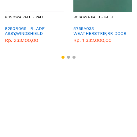
BOSOWA PALU - PALU
BOSOWA PALU - PALU
8250B069 -BLADE
5755A033 -
ASSY,WINDSHIELD
WEATHERSTRIP,RR DOOR
WIPER,LH - GENUINE
OPENING,O - MITSUBISHI
Rp. 233.100,00
Rp. 1.332.000,00
PART-MITSUBISHI
- GENUINE