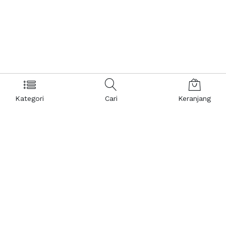
Kategori
Cari
Keranjang
Layanan Pelanggan
Kebijakan & Privasi