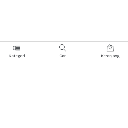
Kategori
Cari
Keranjang
Layanan Pelanggan
Kebijakan & Privasi