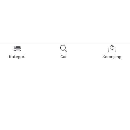
Kategori
Cari
Keranjang
Layanan Pelanggan
Kebijakan & Privasi