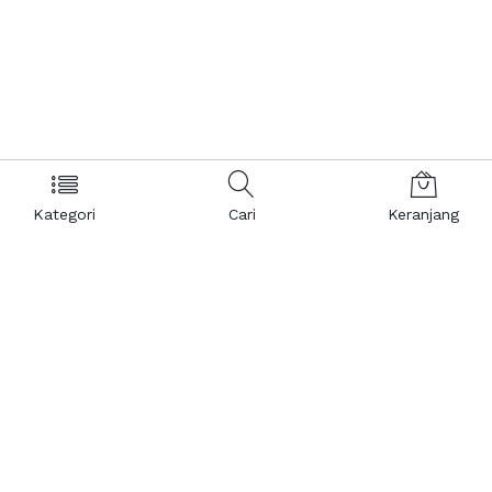
Kategori
Cari
Keranjang
Layanan Pelanggan
Kebijakan & Privasi