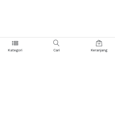
Kategori
Cari
Keranjang
Layanan Pelanggan
Kebijakan & Privasi