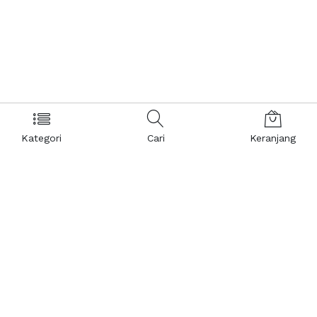
Kategori
Cari
Keranjang
Layanan Pelanggan
Kebijakan & Privasi