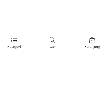
Kategori
Cari
Keranjang
Layanan Pelanggan
Kebijakan & Privasi