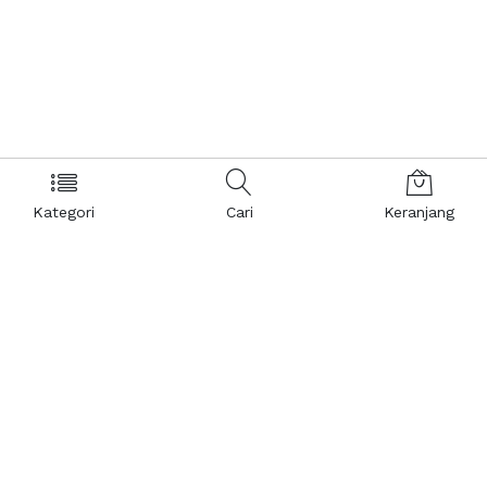
Kategori
Cari
Keranjang
Layanan Pelanggan
Kebijakan & Privasi