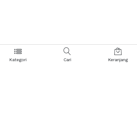
Kategori
Cari
Keranjang
Layanan Pelanggan
Kebijakan & Privasi