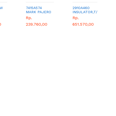
7415A574
2910A460
ME
MARK PAJERO
INSULATOR,T/M
RA
SPORT
MOUNTING
Rp.
Rp.
Rp
239.760,00
651.570,00
7.