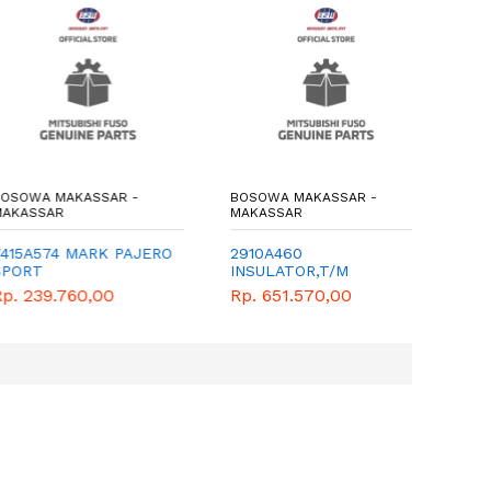
WA MAKASSAR -
BOSOWA MAKASSAR -
BOSOWA
SSAR
MAKASSAR
MAKASS
A574 MARK PAJERO
2910A460
ME4187
T
INSULATOR,T/M
Rp. 7.
MOUNTING
239.760,00
Rp. 651.570,00