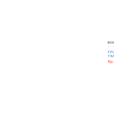
BOS
FP
TRA
GL4
Rp.