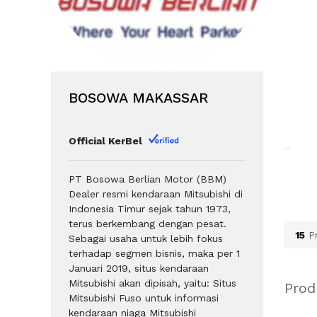
BOSOWA MAKASSAR
OSOWA MAKASSAR -
BOSOWA MAKASSAR -
BOS
AKASSAR
MAKASSAR
MAK
Official KerBel
301J333
7632C611XA
MK
ANEL,QTR,OTR LH
COVER,DOOR
LIN
PT Bosowa Berlian Motor (BBM)
MIRROR,OTR LH
(F/
p. 6.327.000,00
Rp. 331.890,00
Rp.
Dealer resmi kendaraan Mitsubishi di
Indonesia Timur sejak tahun 1973,
terus berkembang dengan pesat.
15
Pr
Sebagai usaha untuk lebih fokus
terhadap segmen bisnis, maka per 1
Januari 2019, situs kendaraan
Mitsubishi akan dipisah, yaitu: Situs
Prod
Mitsubishi Fuso untuk informasi
kendaraan niaga Mitsubishi