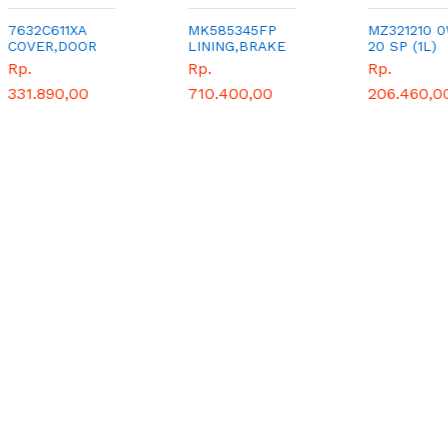
2C611XA
MK585345FP
MZ321210 0W
VER,DOOR
LINING,BRAKE
20 SP (1L)
RROR,OTR
410X150
Rp.
Rp.
(F/A),RIVET
.890,00
710.400,00
206.460,00