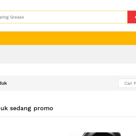
duk
duk sedang promo