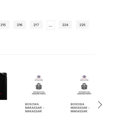
...
215
216
217
224
225
BOSOWA
BOSOWA
BO
MAKASSAR -
MAKASSAR -
MA
MAKASSAR
MAKASSAR
MA