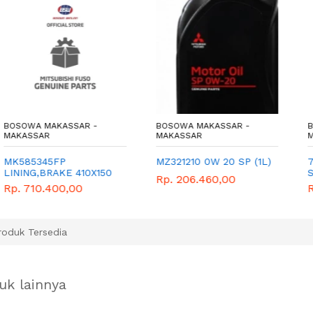
OWA MAKASSAR -
BOSOWA MAKASSAR -
BOSO
ASSAR
MAKASSAR
MAKA
585345FP
MZ321210 0W 20 SP (1L)
7415
ING,BRAKE 410X150
SPOR
Rp. 206.460,00
A),RIVET
 710.400,00
Rp. 
oduk Tersedia
uk lainnya