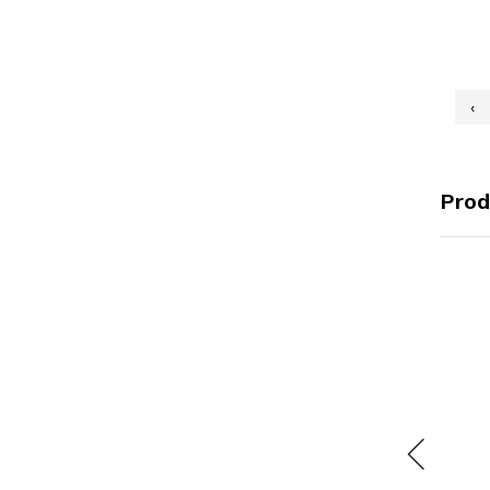
‹
Prod
BOSOWA
BOSOWA
BO
MAKASSAR -
MAKASSAR -
MAK
MAKASSAR
MAKASSAR
MAK