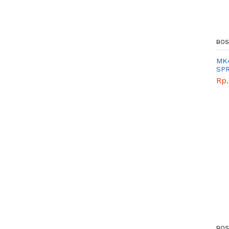
BOS
MK4
SPR
Rp.
BOS