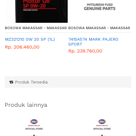
AR
BOSOWA MAKASSAR - MAKASSAR
BOSOWA MAKASSAR - MAKASSAR
B
MZ321210 0W 20 SP (1L)
7415A574 MARK PAJERO
2
SPORT
M
Rp. 206.460,00
Rp. 239.760,00
R
15
Produk Tersedia
Produk lainnya