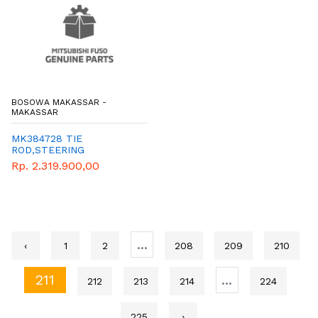
BOSOWA MAKASSAR -
MAKASSAR
MK384728 TIE
ROD,STEERING
Rp. 2.319.900,00
...
‹
1
2
208
209
210
211
...
212
213
214
224
225
›