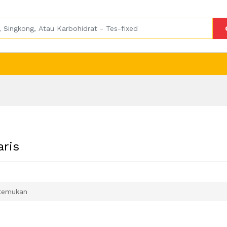
aris
temukan