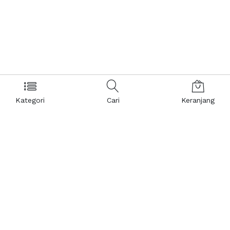
Kategori
Cari
Keranjang
Layanan Pelanggan
Kebijakan & Privasi