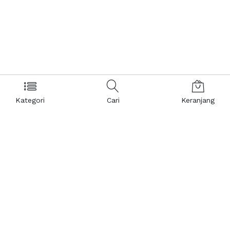
Kategori
Cari
Keranjang
Layanan Pelanggan
Kebijakan & Privasi