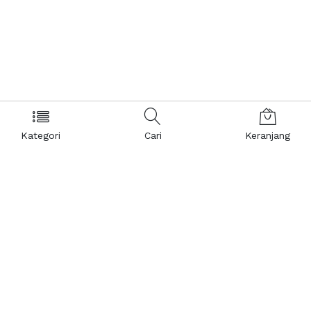
Kategori
Cari
Keranjang
Layanan Pelanggan
Kebijakan & Privasi