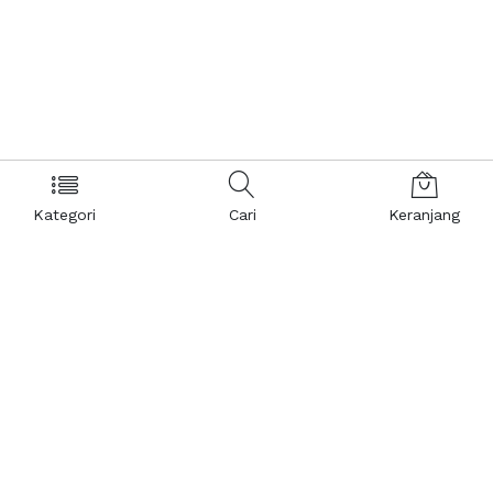
Kategori
Cari
Keranjang
Layanan Pelanggan
Kebijakan & Privasi