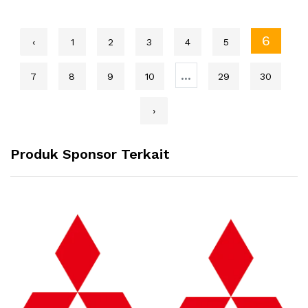
6
‹
1
2
3
4
5
...
7
8
9
10
29
30
›
Produk Sponsor Terkait