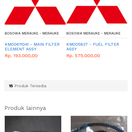
RAUKE - MERAUKE
BOSOWA MERAUKE - MERAUKE
BOSOWA MERAU
A1 - MAIN FILTER
KM005837 - FUEL FILTER
ME291563IDN 
 ASSY
ASSY
ELEMENT,AIR 
000,00
Rp. 575.000,00
Rp. 166.000,
15
Produk Tersedia
Produk lainnya