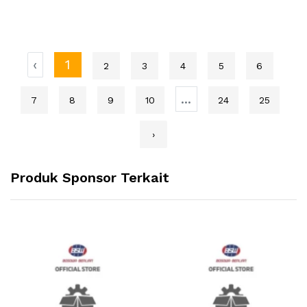
MITSUBISHI - GENUINE
SPAREPART - PAJERO -
TRITON
‹
1
2
3
4
5
6
...
7
8
9
10
24
25
›
Produk Sponsor Terkait