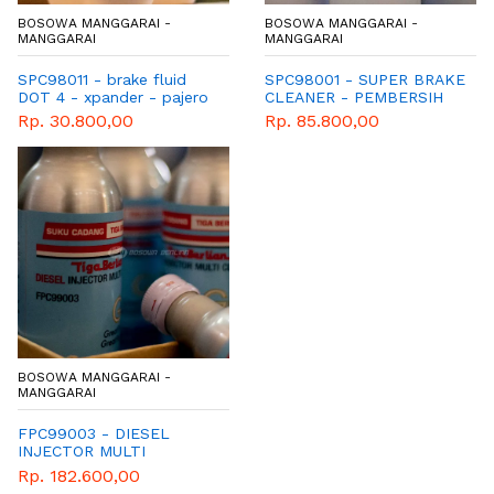
BOSOWA MANGGARAI -
BOSOWA MANGGARAI -
MANGGARAI
MANGGARAI
SPC98011 - brake fluid
SPC98001 - SUPER BRAKE
DOT 4 - xpander - pajero
CLEANER - PEMBERSIH
- triton - mirage
REM - MITSUBISHI -
Rp. 30.800,00
Rp. 85.800,00
XPANDER - PAJERO -
TRITON - MIRAGE
BOSOWA MANGGARAI -
MANGGARAI
FPC99003 - DIESEL
INJECTOR MULTI
CLEANER - PEMBERSIH
Rp. 182.600,00
INJEKTOR DIESEL -