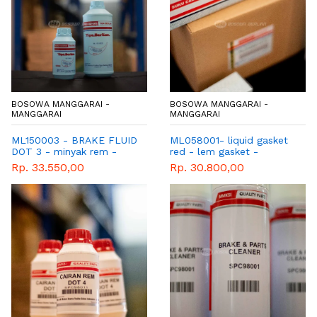
BOSOWA MANGGARAI -
BOSOWA MANGGARAI -
MANGGARAI
MANGGARAI
ML150003 - BRAKE FLUID
ML058001- liquid gasket
DOT 3 - minyak rem -
red - lem gasket -
cairan rem - mitsubishi -
xpander - pajero - mirage
Rp. 33.550,00
Rp. 30.800,00
genuine - xpander - pajero
- triton
- mirage - triton