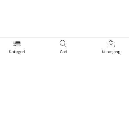
Kategori
Cari
Keranjang
Layanan Pelanggan
Kebijakan & Privasi
Pusat Bantuan