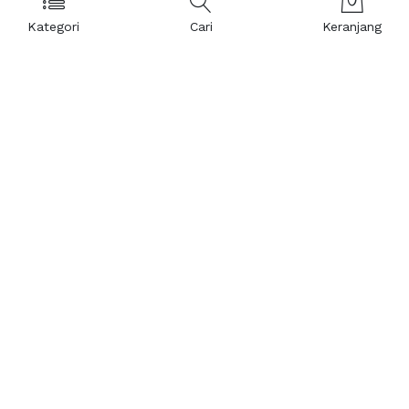
Kategori
Cari
Keranjang
Layanan Pelanggan
Kebijakan & Privasi
Pusat Bantuan
Layanan Pengaduan