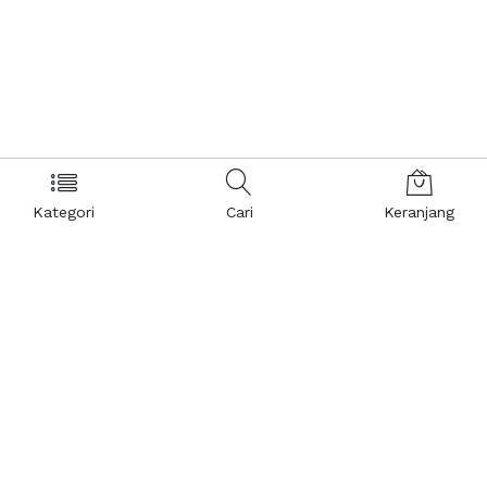
Kategori
Cari
Keranjang
Layanan Pelanggan
Kebijakan & Privasi