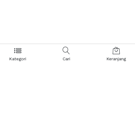
Kategori
Cari
Keranjang
Layanan Pelanggan
Kebijakan & Privasi