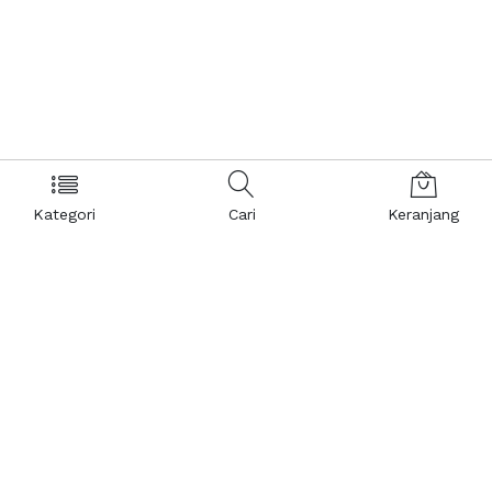
Kategori
Cari
Keranjang
Layanan Pelanggan
Kebijakan & Privasi