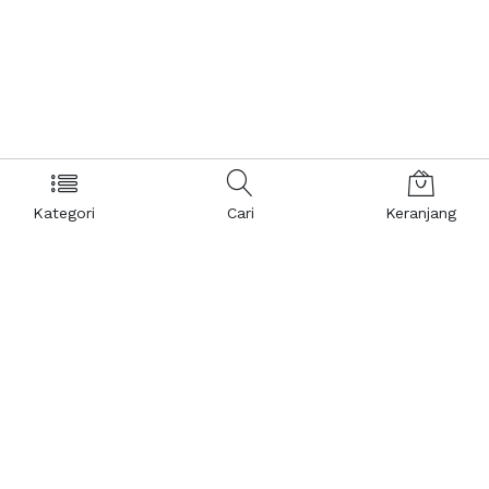
Kategori
Cari
Keranjang
Layanan Pelanggan
Kebijakan & Privasi