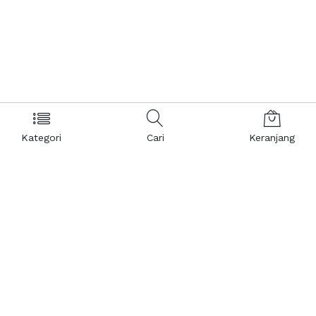
Kategori
Cari
Keranjang
Layanan Pelanggan
Kebijakan & Privasi