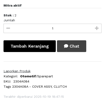
Mitra aktif
Stok :
2
Jumlah
Tambah Keranjang
Chat
Laporkan Produk
Kategori:
Otomotif
/Sparepart
SKU:
2304A084
Tags
2304A08A - COVER ASSY, CLUTCH
Terakhir diperbarui 2025-10-19 18:47:15