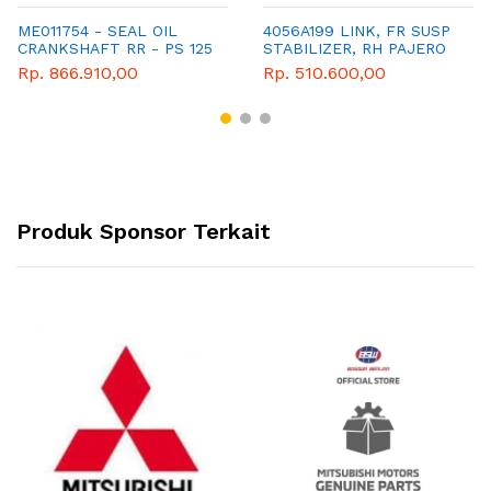
ME011754 - SEAL OIL
4056A199 LINK, FR SUSP
CRANKSHAFT RR - PS 125
STABILIZER, RH PAJERO
NEW
Rp. 866.910,00
Rp. 510.600,00
Produk Sponsor Terkait