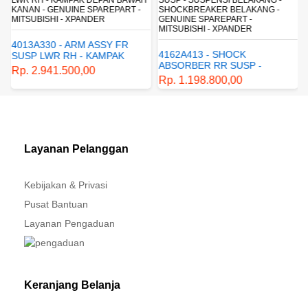
KANAN - GENUINE SPAREPART -
SHOCKBREAKER BELAKANG -
MITSUBISHI - XPANDER
GENUINE SPAREPART -
MITSUBISHI - XPANDER
4013A330 - ARM ASSY FR
4162A413 - SHOCK
SUSP LWR RH - KAMPAK
ABSORBER RR SUSP -
DEPAN BAWAH KANAN -
Rp. 2.941.500,00
SUSPENSI BELAKANG -
GENUINE SPAREPART -
Rp. 1.198.800,00
SHOCKBREAKER BELAKANG
MITSUBISHI - XPANDER
- GENUINE SPAREPART -
MITSUBISHI - XPANDER
Layanan Pelanggan
Kebijakan & Privasi
Pusat Bantuan
Layanan Pengaduan
Keranjang Belanja