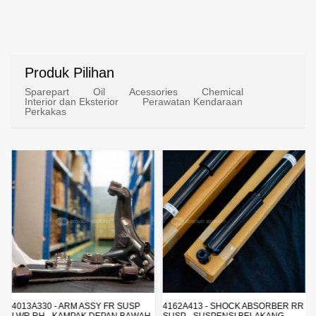
Produk Pilihan
Sparepart
Oil
Acessories
Chemical
Interior dan Eksterior
Perawatan Kendaraan
Perkakas
4013A330 - ARM ASSY FR SUSP
4162A413 - SHOCK ABSORBER RR
LWR RH - KAMPAK DEPAN BAWAH
SUSP - SUSPENSI BELAKANG -