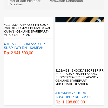
Interior dan Eksterior
Perawatan Kendaraan
Perkakas
4162A413 - SHOCK ABSORBER RR
1770A233 - FUEL FILTER ELEMENT
SUSP - SUSPENSI BELAKANG -
- SARINGAN BAHAN BAKAR -
SHOCKBREAKER BELAKANG -
SARINGAN SOLAR - MITSUBISHI -
GENUINE SPAREPART -
PAJERO
MITSUBISHI - XPANDER
1770A233 - FUEL FILTER
4162A413 - SHOCK
ELEMENT - SARINGAN
ABSORBER RR SUSP -
BAHAN BAKAR - SARINGAN
Rp. 430.680,00
SUSPENSI BELAKANG -
SOLAR - MITSUBISHI -
Rp. 1.198.800,00
SHOCKBREAKER BELAKANG
PAJERO