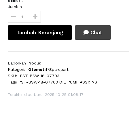
Stok :
2
Jumlah
Tambah Keranjang
Chat
Laporkan Produk
Kategori:
Otomotif
/Sparepart
SKU:
PST-BSW-18-07703
Tags
PST-BSW-18-07703 OIL PUMP ASSY,P/S
Terakhir diperbarui 2025-10-25 01:08:17