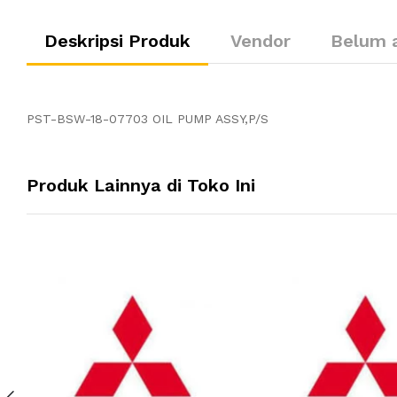
Deskripsi Produk
Vendor
Belum 
PST-BSW-18-07703 OIL PUMP ASSY,P/S
Produk Lainnya di Toko Ini