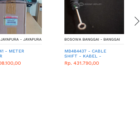
JAYAPURA - JAYAPURA
BOSOWA BANGGAI - BANGGAI
41 - METER
MB484437 - CABLE
R
SHIFT - KABEL -
GENUINE SPAREPART
08.100,00
Rp. 431.790,00
MITSUBISHI