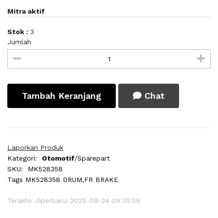
Mitra aktif
Stok :
3
Jumlah
Tambah Keranjang
Chat
Laporkan Produk
Kategori:
Otomotif
/Sparepart
SKU:
MK528358
Tags
MK528358 DRUM,FR BRAKE
Terakhir diperbarui 2025-09-24 09:35:59