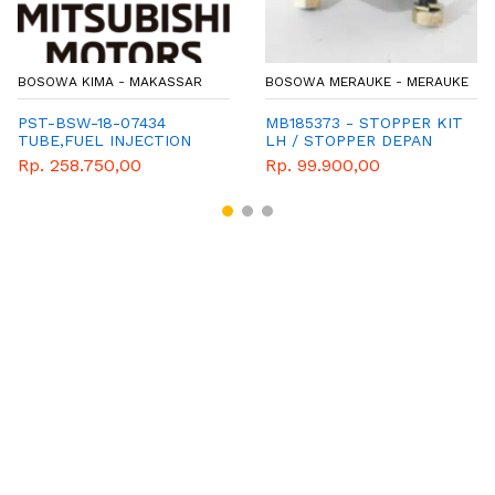
BOSOWA KIMA - MAKASSAR
BOSOWA MERAUKE - MERAUKE
PST-BSW-18-07434
MB185373 - STOPPER KIT
TUBE,FUEL INJECTION
LH / STOPPER DEPAN
NOZZLE FUE
KIRI L300
Rp. 258.750,00
Rp. 99.900,00