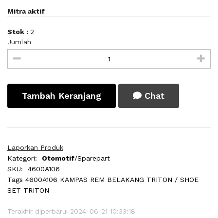
Mitra aktif
Stok :
2
Jumlah
Tambah Keranjang
Chat
Laporkan Produk
Kategori:
Otomotif
/Sparepart
SKU:
4600A106
Tags
4600A106 KAMPAS REM BELAKANG TRITON / SHOE
SET TRITON
Terakhir diperbarui 2024-06-21 10:33:18