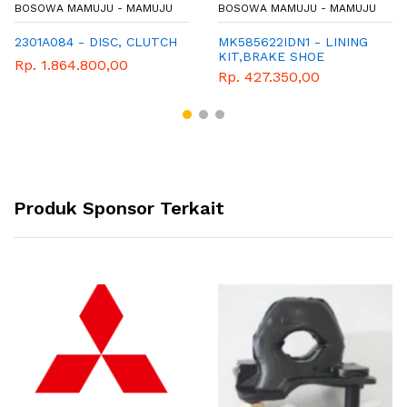
BOSOWA MAMUJU - MAMUJU
BOSOWA MAMUJU - MAMUJU
2301A084 - DISC, CLUTCH
MK585622IDN1 - LINING
KIT,BRAKE SHOE
Rp. 1.864.800,00
(MK585622) 320x120
Rp. 427.350,00
Produk Sponsor Terkait