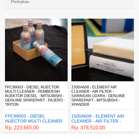
Perkakas
FPC99003 - DIESEL INJECTOR
1500A608 - ELEMENT AIR
MULTI CLEANER - PEMBERSIH
CLEANER - AIR FILTER -
INJEKTOR DIESEL - MITSUBISHI -
SARINGAN UDARA - GENUINE
-
GENUINE SPAREPART - PAJERO -
SPAREPART - MITSUBISHI -
TRITON
XPANDER
FPC99003 - DIESEL
1500A608 - ELEMENT AIR
INJECTOR MULTI CLEANER
CLEANER - AIR FILTER -
- PEMBERSIH INJEKTOR
SARINGAN UDARA -
Rp. 223.665,00
Rp. 378.510,00
DIESEL - MITSUBISHI -
GENUINE SPAREPART -
GENUINE SPAREPART -
MITSUBISHI - XPANDER