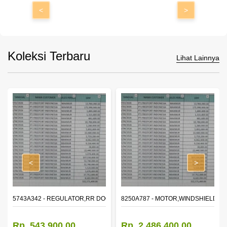
<
>
Koleksi Terbaru
Lihat Lainnya
<
>
OR WINDOW,LH
5743A342 - REGULATOR,RR DOOR WINDOW,RH
8250A787 - MOTOR,WINDSHIELD W
Rp. 543.900,00
Rp. 2.486.400,00