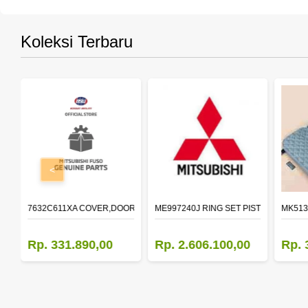
Koleksi Terbaru
<
R LH
7632C611XA COVER,DOOR MIRROR,OTR LH
ME997240J RING SET PISTON STD
MK513
Rp. 331.890,00
Rp. 2.606.100,00
Rp. 