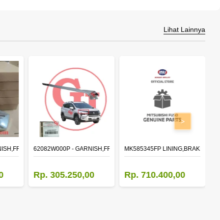
Lihat Lainnya
>
NISH,FR BUMPER SIDE
62082W000P - GARNISH,FR BUMPER SIDE
MK585345FP LINING,BRAKE 410X1
M
0
Rp. 305.250,00
Rp. 710.400,00
R