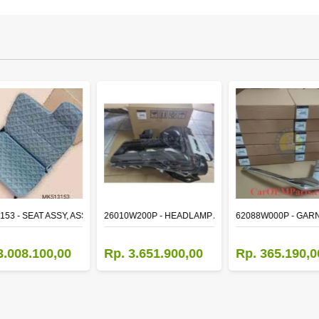
153 - SEAT ASSY, ASSISTANT
26010W200P - HEADLAMP ASSY,RH
62088W000P - GAR
3.008.100,00
Rp. 3.651.900,00
Rp. 365.190,0