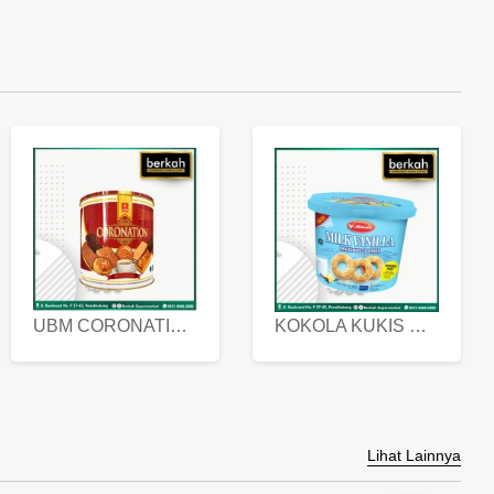
UBM CORONATION ASSORTED BISKUIT KALENG 450 GRAM
KOKOLA KUKIS HYGIENIC MILK VANILLA PACK 320 GR
Lihat Lainnya