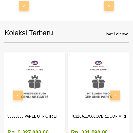
<
>
Koleksi Terbaru
Lihat Lainnya
<
>
DOOR,LH
5301J333 PANEL,QTR,OTR LH
7632C611XA COVER,DOOR MIRROR
Rp. 6.327.000,00
Rp. 331.890,00