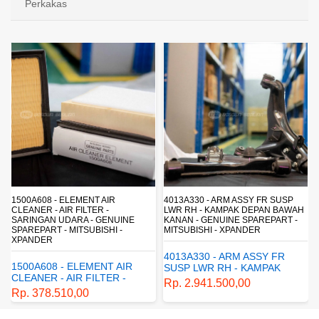
Perkakas
4013A330 - ARM ASSY FR SUSP
4162A413 - SHOCK ABSORBER RR
LWR RH - KAMPAK DEPAN BAWAH
SUSP - SUSPENSI BELAKANG -
KANAN - GENUINE SPAREPART -
SHOCKBREAKER BELAKANG -
MITSUBISHI - XPANDER
GENUINE SPAREPART -
MITSUBISHI - XPANDER
4013A330 - ARM ASSY FR
4162A413 - SHOCK
SUSP LWR RH - KAMPAK
ABSORBER RR SUSP -
DEPAN BAWAH KANAN -
Rp. 2.941.500,00
SUSPENSI BELAKANG -
GENUINE SPAREPART -
Rp. 1.198.800,00
SHOCKBREAKER BELAKANG
MITSUBISHI - XPANDER
- GENUINE SPAREPART -