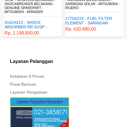
SHOCKBREAKER BELAKANG -
SARINGAN SOLAR - MITSUBISHI -
GENUINE SPAREPART -
PAJERO
MITSUBISHI - XPANDER
1770A233 - FUEL FILTER
4162A413 - SHOCK
ELEMENT - SARINGAN
ABSORBER RR SUSP -
BAHAN BAKAR - SARINGAN
Rp. 430.680,00
SUSPENSI BELAKANG -
SOLAR - MITSUBISHI -
Rp. 1.198.800,00
SHOCKBREAKER BELAKANG
PAJERO
- GENUINE SPAREPART -
MITSUBISHI - XPANDER
Layanan Pelanggan
Kebijakan & Privasi
Pusat Bantuan
Layanan Pengaduan