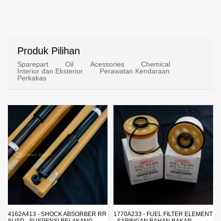
Produk Pilihan
Sparepart
Oil
Acessories
Chemical
Interior dan Eksterior
Perawatan Kendaraan
Perkakas
4162A413 - SHOCK ABSORBER RR
1770A233 - FUEL FILTER ELEMENT
SUSP - SUSPENSI BELAKANG -
- SARINGAN BAHAN BAKAR -