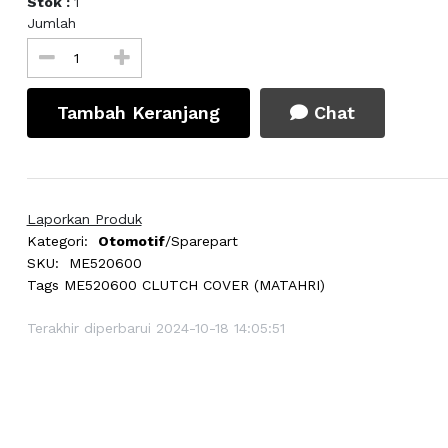
Stok :
1
Jumlah
Tambah Keranjang
Chat
Laporkan Produk
Kategori:
Otomotif
/Sparepart
SKU:
ME520600
Tags
ME520600 CLUTCH COVER (MATAHRI)
Terakhir diperbarui 2024-10-18 14:05:51