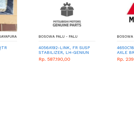
JAYAPURA
BOSOWA PALU - PALU
BOSOWA 
QTR
4056A192-LINK, FR SUSP
4650C18
STABILIZER, LH-GENIUN
AXLE B
MITSUBISHI
Rp. 587.190,00
Rp. 239