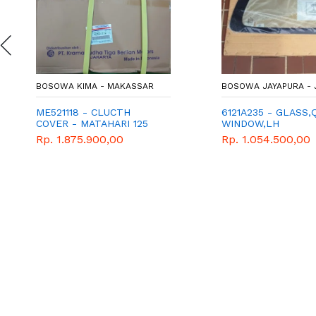
BOSOWA KIMA - MAKASSAR
BOSOWA JAYAPURA - 
ME521118 - CLUCTH
6121A235 - GLASS,
COVER - MATAHARI 125
WINDOW,LH
PS CANTER
Rp. 1.875.900,00
Rp. 1.054.500,00