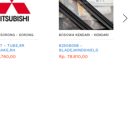
SORONG - SORONG
BOSOWA KENDARI - KENDARI
7 - TUBE,RR
8250B058 -
RAKE,RH
BLADE,WINDSHIELD
WIPER,RH - KARET
.760,00
Rp. 78.810,00
WIPER/PENYEKA/PEMBERSIH
KACA DEPAN KANAN -
MITSUBISHI - GENUINE -
XPANDER