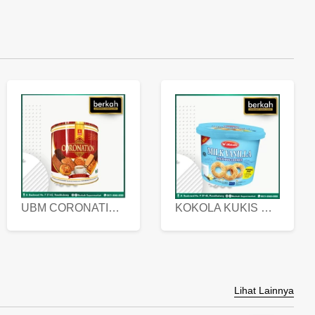
UBM CORONATION ASSORTED BISKUIT KALENG 450 GRAM
KOKOLA KUKIS HYGIENIC MILK VANILLA PACK 320 GR
Lihat Lainnya