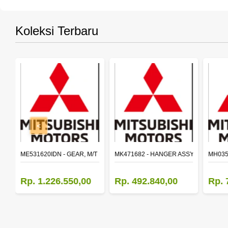
Koleksi Terbaru
<
SY,MAIN SHAFT 2ND SPEED (M035S5)
ME531620IDN - GEAR, M/T MAIN SHAFT REVERSE
MK471682 - HANGER ASSY,FR SHACK
MH035
Rp. 1.226.550,00
Rp. 492.840,00
Rp. 