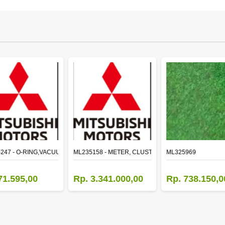
LE
247 - O-RING,VACUUM PUMP
ML235158 - METER, CLUSTER CANTER
ML325969
71.595,00
Rp. 3.341.000,00
Rp. 738.150,0