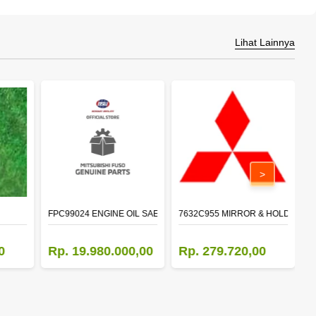
Lihat Lainnya
>
FPC99024 ENGINE OIL SAE 15W-40 API CI-4 (200L)
7632C955 MIRROR & HOLDER,D
5
0
Rp. 19.980.000,00
Rp. 279.720,00
R